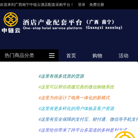
欢迎来到广西南宁中链云酒店配套采购平台！
登录
免费注册
热门商品分类
首页
购物
活动
4
这里有很多优质的货源
防护用品
4
这里可以帮你搭建完善的微信购物系统
客房用品
餐饮用品
4
这里为你设计了电商一体化的新模式
纺织布草
4
这里有更多样化的用户体验及客户资源
清洁设备
4
这里有安全保障的支付宝、财付通、微信等手机支
食品饮料
4
这里给你带来了跨平台多渠道的多种盈利方式
电器设备