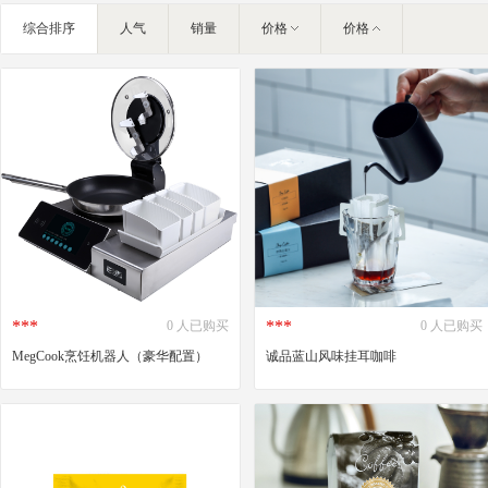
IT智能
综合排序
人气
销量
价格
价格
灯饰照明
家私家具
基础建材
装修设计
装饰配饰
户外营地
礼品团购
企业服务
大堂用品
***
***
0 人已购买
0 人已购买
MegCook烹饪机器人（豪华配置）
诚品蓝山风味挂耳咖啡