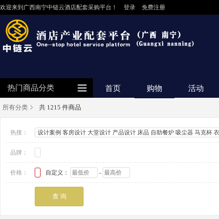
欢迎来到广西南宁中链云酒店配套采购平台！
登录
免费注册
热门商品分类
首页
购物
活动
所有分类
共 1215 件商品
防护用品
热搜：
设计案例 客房设计 大堂设计 产品设计 床品 自助餐炉 吸尘器 马克杯 
客房用品
品牌：
餐饮用品
纺织布草
价格：
自定义：
-
清洁设备
食品饮料
电器设备