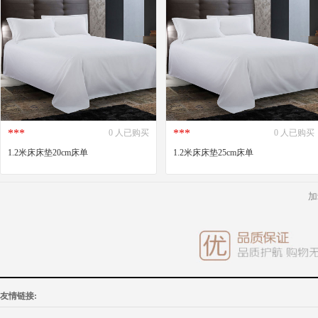
***
***
0 人已购买
0 人已购买
1.2米床床垫20cm床单
1.2米床床垫25cm床单
加
友情链接: