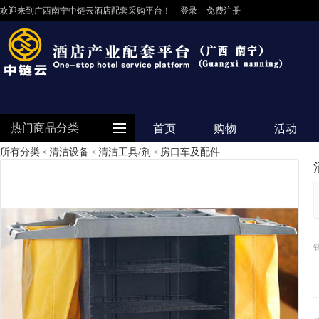
欢迎来到广西南宁中链云酒店配套采购平台！
登录
免费注册
热门商品分类
首页
购物
活动
所有分类
清洁设备
清洁工具/剂
房口车及配件
<
<
<
防护用品
客房用品
餐饮用品
纺织布草
清洁设备
食品饮料
电器设备