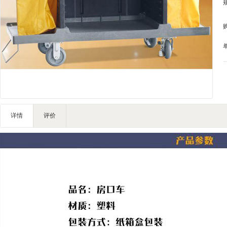
IT智能
灯饰照明
家私家具
基础建材
装修设计
装饰配饰
户外营地
礼品团购
详情
评价
企业服务
大堂用品