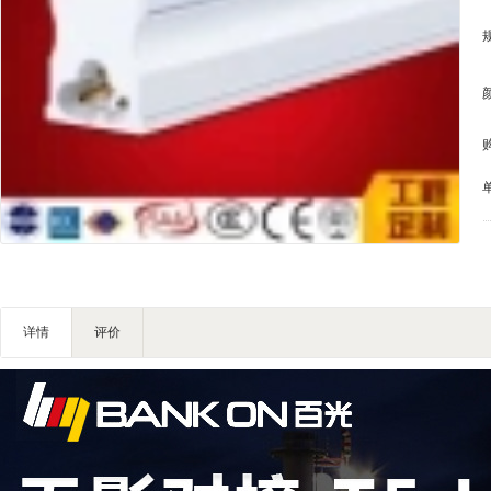
IT智能
灯饰照明
家私家具
基础建材
装修设计
装饰配饰
户外营地
礼品团购
企业服务
大堂用品
详情
评价