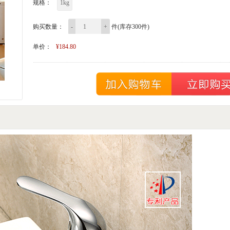
规格：
1kg
购买数量：
-
+
件(库存300件)
单价：
¥184.80