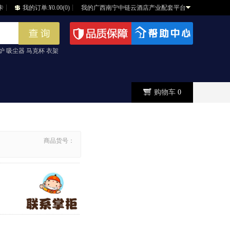
卡
┊
我的订单:¥0.00(0)
┊
我的广西南宁中链云酒店产业配套平台
炉 吸尘器 马克杯 衣架
购物车
0
商品货号：