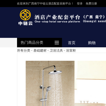
欢迎来到广西南宁中链云酒店配套采购平台！
登录
免费注册
热门商品分类
首页
购物
所有分类
基础建材
卫浴洁具
浴室柜
<
<
<
防护用品
客房用品
餐饮用品
纺织布草
清洁设备
食品饮料
电器设备