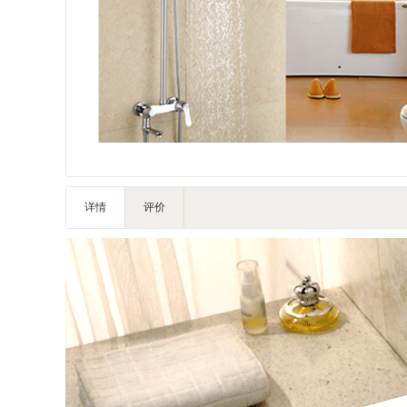
IT智能
灯饰照明
家私家具
基础建材
装修设计
装饰配饰
户外营地
礼品团购
详情
评价
企业服务
大堂用品