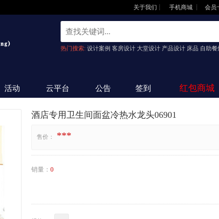
关于我们
┊
手机商城
┊
会员
热门搜索:
设计案例 客房设计 大堂设计 产品设计 床品 自助餐
红包商城
活动
云平台
公告
签到
酒店专用卫生间面盆冷热水龙头06901
***
售价：
销量：
0