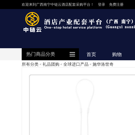
欢迎来到广西南宁中链云酒店配套采购平台！
登录
免费注册
热门商品分类
首页
购物
所有分类
礼品团购
全球进口产品
施华洛世奇
<
<
<
防护用品
客房用品
餐饮用品
纺织布草
清洁设备
食品饮料
电器设备