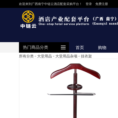
欢迎来到广西南宁中链云酒店配套采购平台！
登录
免费注册
热门商品分类
首页
购物
所有分类
大堂用品
大堂用品杂项
挂衣架
<
<
<
防护用品
客房用品
餐饮用品
纺织布草
清洁设备
食品饮料
电器设备