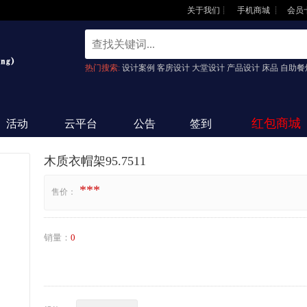
关于我们
┊
手机商城
┊
会员
热门搜索:
设计案例 客房设计 大堂设计 产品设计 床品 自助餐
红包商城
活动
云平台
公告
签到
木质衣帽架95.7511
***
售价：
销量：
0