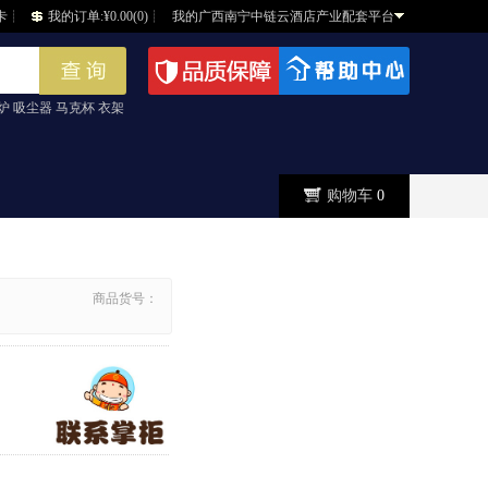
卡
┊
我的订单:¥0.00(0)
┊
我的广西南宁中链云酒店产业配套平台
炉 吸尘器 马克杯 衣架
购物车
0
商品货号：