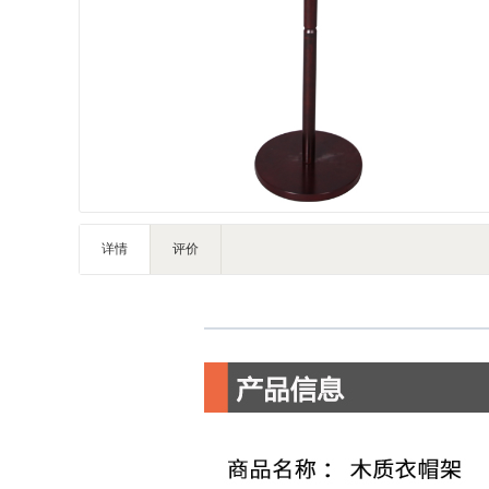
IT智能
灯饰照明
家私家具
基础建材
装修设计
装饰配饰
户外营地
礼品团购
详情
评价
企业服务
大堂用品