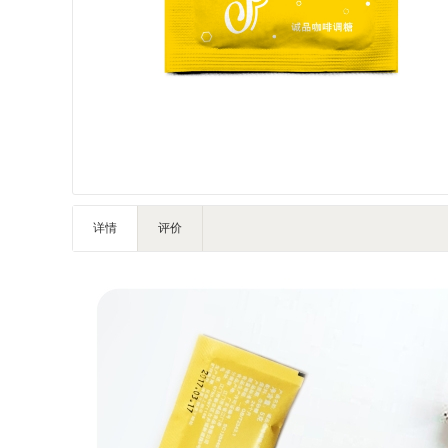
IT智能
灯饰照明
家私家具
基础建材
装修设计
装饰配饰
户外营地
礼品团购
详情
评价
企业服务
大堂用品