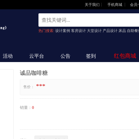
关于我们
┊
手机商城
┊
会员
热门搜索:
设计案例 客房设计 大堂设计 产品设计 床品 自助餐
红包商城
活动
云平台
公告
签到
诚品咖啡糖
***
售价：
销量：
0