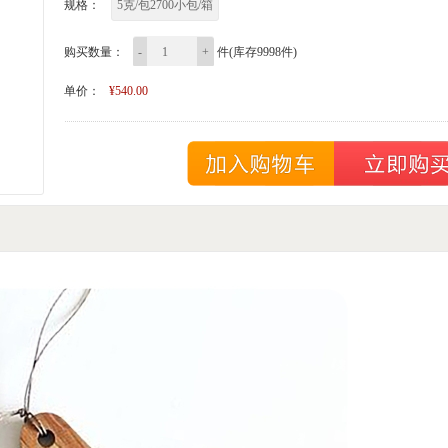
规格：
5克/包2700小包/箱
购买数量：
-
+
件(库存9998件)
单价：
¥540.00