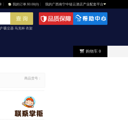
卡
┊
我的订单:¥0.00(0)
┊
我的广西南宁中链云酒店产业配套平台
炉 吸尘器 马克杯 衣架
购物车
0
商品货号：