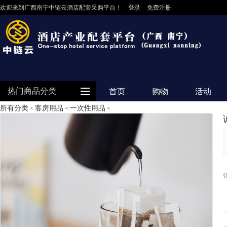
欢迎来到广西南宁中链云酒店配套采购平台！
登录
免费注册
热门商品分类
首页
购物
活动
所有分类
客房用品
一次性用品
<
<
<
防护用品
客房用品
餐饮用品
纺织布草
清洁设备
食品饮料
电器设备