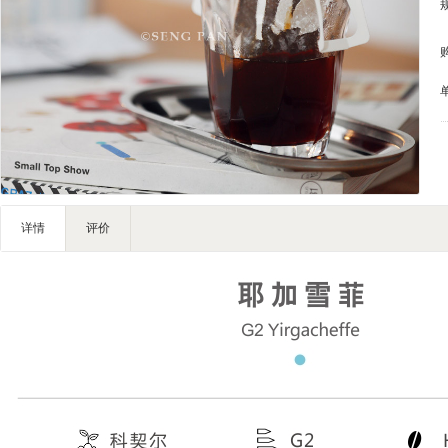
IT智能
灯饰照明
家私家具
基础建材
装修设计
装饰配饰
户外营地
礼品团购
详情
评价
企业服务
大堂用品